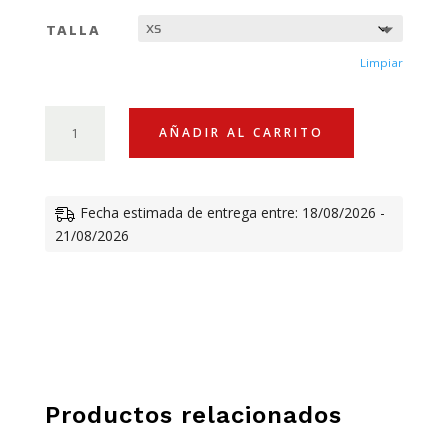
TALLA
Limpiar
SUDADERA
AÑADIR AL CARRITO
CON
CAPUCHA
DUCATI
Fecha estimada de entrega entre: 18/08/2026 -
SCRAMBLER
21/08/2026
SCR62
IBRID
MUJER
CANTIDAD
Productos relacionados