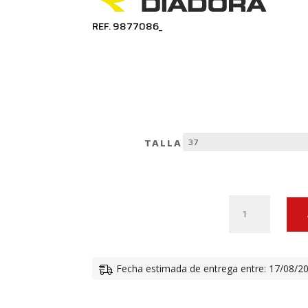
REF. 9877086_
TALLA
ZAPATILLAS
DUCATI
DC
TRAVEL
Fecha estimada de entrega entre: 17/08/2
CANTIDAD