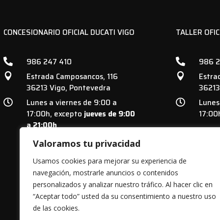
CONCESIONARIO OFICIAL DUCATI VIGO
TALLER OFIC
986 247 410
986 2


Estrada Camposancos, 116
Estra


36213 Vigo, Pontevedra
36213
Lunes a viernes de 9:00 a
Lunes


17:00h, excepto
jueves de 9:00
17:00
a 21:00h
Valoramos tu privacidad
Usamos cookies para mejorar su experiencia de
navegación, mostrarle anuncios o contenidos
personalizados y analizar nuestro tráfico. Al hacer clic en
“Aceptar todo” usted da su consentimiento a nuestro uso
D&S MOTOS S.L. ha sido beneficiaria de
de las cookies.
un Plan de Acción con el objetivo de im