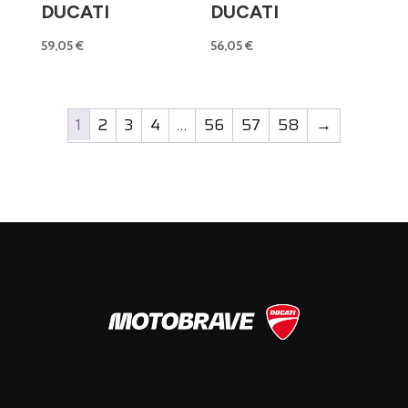
DUCATI
DUCATI
59,05
€
56,05
€
1
2
3
4
…
56
57
58
→