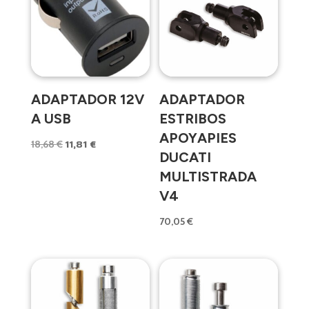
ADAPTADOR 12V
ADAPTADOR
A USB
ESTRIBOS
APOYAPIES
11,81
€
El
El
18,68
€
DUCATI
precio
precio
MULTISTRADA
original
actual
V4
era:
es:
18,68 €.
11,81 €.
70,05
€