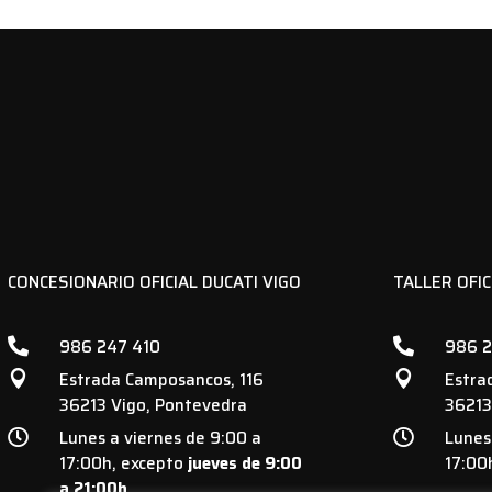
CONCESIONARIO OFICIAL DUCATI VIGO
TALLER OFIC
986 247 410
986 2


Estrada Camposancos, 116
Estra


36213 Vigo, Pontevedra
36213
Lunes a viernes de 9:00 a
Lunes


17:00h, excepto
jueves de 9:00
17:00
a 21:00h