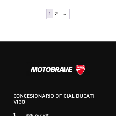
1
2
→
CONCESIONARIO OFICIAL DUCATI
VIGO

986 247 410