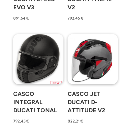
EVO V3
V2
891,64
€
792,45
€
CASCO
CASCO JET
INTEGRAL
DUCATI D-
DUCATI TONAL
ATTITUDE V2
792,45
€
822,21
€