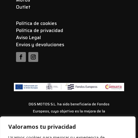
Motos
Outlet
Política de cookies
Política de privacidad
Aviso Legal
Envios y devoluciones
D&S MOTOS S.L. ha sido beneficiaria de Fondos
Europeos, cuyo objetivo es la mejora de la
competitividad de las PYMES, y gracias al cual ha
puesto en marcha un Plan de Acción con el objetivo
Valoramos tu privacidad
de impulsar el uso seguro y fiable del ciberespacio y
Usamos cookies para mejorar su experiencia de