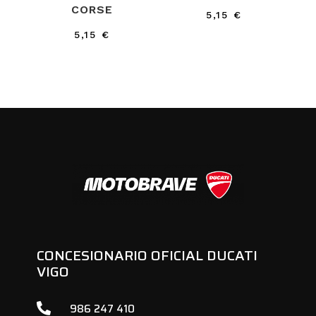
CORSE
5,15
€
5,15
€
CONCESIONARIO OFICIAL DUCATI
VIGO

986 247 410