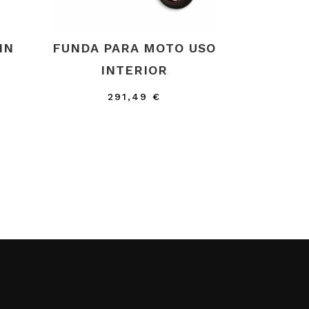
IN
FUNDA PARA MOTO USO
0
INTERIOR
El
291,49
€
precio
actual
es:
.
730,55 €.