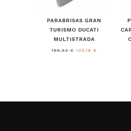
PARABRISAS GRAN
P
TURISMO DUCATI
CA
MULTISTRADA
El
El
199,83
€
135,18
€
precio
precio
original
actual
era:
es:
199,83 €.
135,18 €.