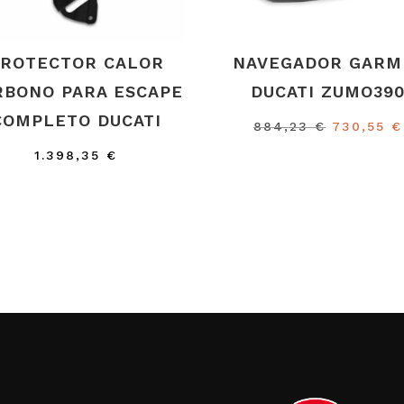
ROTECTOR CALOR
NAVEGADOR GARM
RBONO PARA ESCAPE
DUCATI ZUMO39
COMPLETO DUCATI
El
884,23
€
730,55
€
precio
1.398,35
€
original
era:
884,23 €