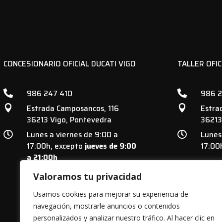
CONCESIONARIO OFICIAL DUCATI VIGO
TALLER OFIC
986 247 410
986 2


Estrada Camposancos, 116
Estra


36213 Vigo, Pontevedra
36213
Lunes a viernes de 9:00 a
Lunes


17:00h, excepto
jueves de 9:00
17:00
a 21:00h
Valoramos tu privacidad
Usamos cookies para mejorar su experiencia de
navegación, mostrarle anuncios o contenidos
personalizados y analizar nuestro tráfico. Al hacer clic en