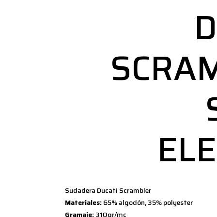
D
SCRA
EL
Sudadera Ducati Scrambler
Materiales:
65% algodón, 35% polyester
Gramaje:
310gr/mc