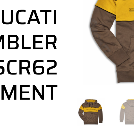
UCATI
MBLER
SCR62
EMENT