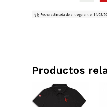
CAPUCHA
DUCATI
Fecha estimada de entrega entre: 14/08/2
SCRAMBLER
SCR62
ELEMENT
CANTIDAD
Productos rel