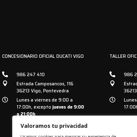
CONCESIONARIO OFICIAL DUCATI VIGO
TALLER OFIC
986 247 410
986 2


Estrada Camposancos, 116
Estra


36213 Vigo, Pontevedra
36213
Lunes a viernes de 9:00 a
Lunes


17:00h, excepto
jueves de 9:00
17:00
a 21:00h
Valoramos tu privacidad
Usamos cookies para mejorar su experiencia de