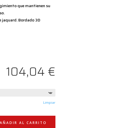
ogimiento que mantienen su
so.
de jaquard. Bordado 3D
104,04
€
Limpiar
AÑADIR AL CARRITO