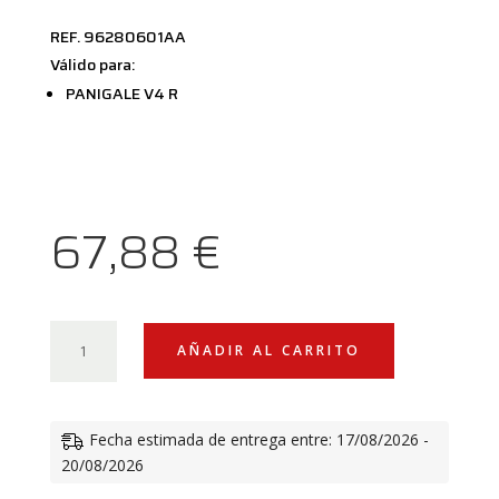
REF. 96280601AA
Válido para:
PANIGALE V4 R
67,88
€
SOPORTES
AÑADIR AL CARRITO
DE
ESTRIBO
PILOTO
Fecha estimada de entrega entre: 17/08/2026 -
REGULABLES
20/08/2026
CANTIDAD