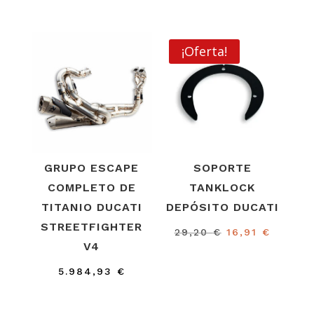
precio
precio
precio
precio
original
actual
original
actual
era:
es:
era:
es:
¡Oferta!
53,13 €.
23,65 €.
162,25 €.
97,40 
GRUPO ESCAPE
SOPORTE
COMPLETO DE
TANKLOCK
TITANIO DUCATI
DEPÓSITO DUCATI
STREETFIGHTER
El
El
29,20
€
16,91
€
V4
precio
precio
original
actual
5.984,93
€
era:
es:
29,20 €.
16,91 €