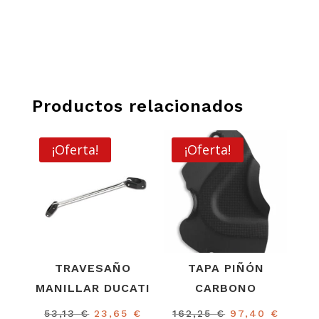
Productos relacionados
¡Oferta!
¡Oferta!
TRAVESAÑO
TAPA PIÑÓN
MANILLAR DUCATI
CARBONO
El
El
El
El
53,13
€
23,65
€
162,25
€
97,40
€