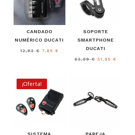
CANDADO
SOPORTE
NUMÉRICO DUCATI
SMARTPHONE
DUCATI
El
El
12,93
€
7,85
€
precio
precio
El
El
83,89
€
51,95
€
original
actual
precio
precio
era:
es:
original
actual
12,93 €.
7,85 €.
era:
es:
¡Oferta!
83,89 €.
51,95 €
SISTEMA
PAREJA