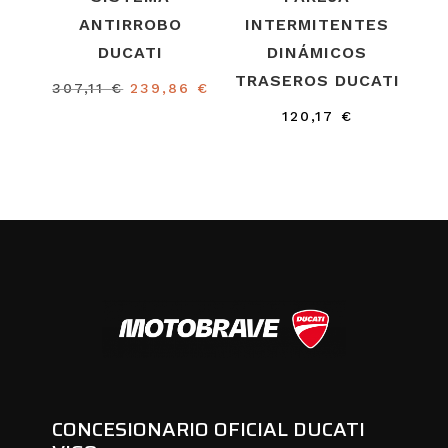
ANTIRROBO
INTERMITENTES
DUCATI
DINÁMICOS
TRASEROS DUCATI
El
El
307,11
€
239,86
€
precio
precio
120,17
€
original
actual
era:
es:
307,11 €.
239,86 €.
CONCESIONARIO OFICIAL DUCATI