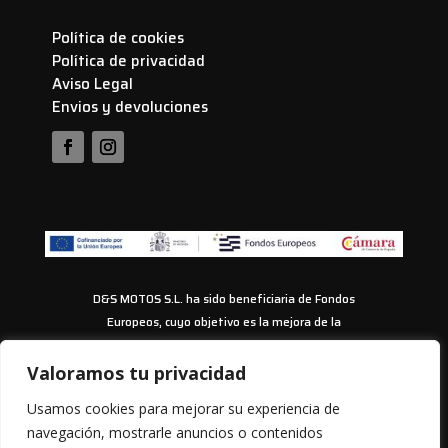
Política de cookies
Política de privacidad
Aviso Legal
Envios y devoluciones
D&S MOTOS S.L. ha sido beneficiaria de Fondos
Europeos, cuyo objetivo es la mejora de la
competitividad de las PYMES, y gracias al cual ha
puesto en marcha un Plan de Acción con el objetivo
Valoramos tu privacidad
de impulsar el uso seguro y fiable del ciberespacio y
Usamos cookies para mejorar su experiencia de
la competitividad de las pymes durante los años
navegación, mostrarle anuncios o contenidos
2024-2025. Para ello ha contado con el apoyo del