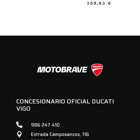
original
actual
299,63
€
era:
es:
53,13 €.
23,65 €.
CONCESIONARIO OFICIAL DUCATI
VIGO

986 247 410
Estrada Camposancos, 116
