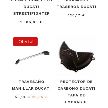
DUCATI
TRASEROS DUCATI
STREETIFIGHTER
120,17
€
1.086,89
€
¡Oferta!
TRAVESAÑO
PROTECTOR DE
MANILLAR DUCATI
CARBONO DUCATI
TAPA DE
El
El
53,13
€
23,65
€
EMBRAGUE
precio
precio