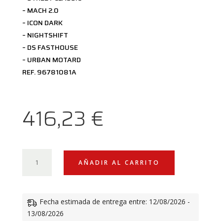
– MACH 2.0
– ICON DARK
– NIGHTSHIFT
– DS FASTHOUSE
– URBAN MOTARD
REF. 96781081A
416,23
€
PROTECTOR
AÑADIR AL CARRITO
MOTOR
TUBOS
DE
Fecha estimada de entrega entre: 12/08/2026 -
ACERO
13/08/2026
CANTIDAD