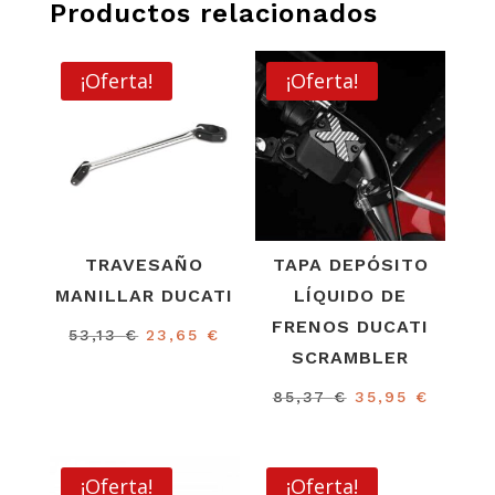
Productos relacionados
¡Oferta!
¡Oferta!
TRAVESAÑO
TAPA DEPÓSITO
MANILLAR DUCATI
LÍQUIDO DE
FRENOS DUCATI
El
El
53,13
€
23,65
€
SCRAMBLER
precio
precio
original
actual
El
El
85,37
€
35,95
€
era:
es:
precio
precio
53,13 €.
23,65 €.
original
actual
era:
es:
¡Oferta!
¡Oferta!