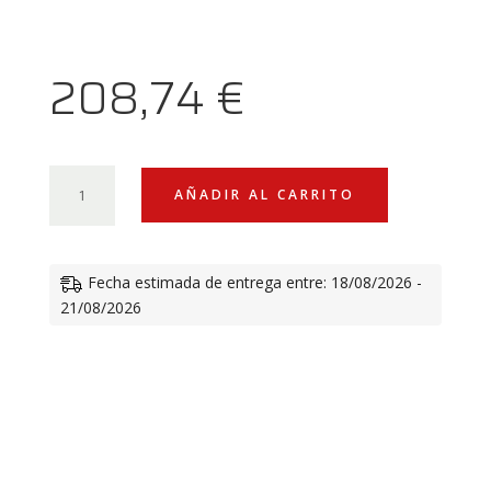
208,74
€
PROTECCIÓN
AÑADIR AL CARRITO
CARBONO
TAPA
EMBRAGUE
Fecha estimada de entrega entre: 18/08/2026 -
DUCATI
21/08/2026
CANTIDAD