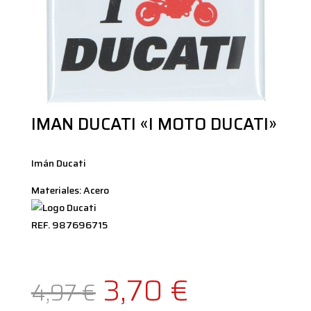
IMAN DUCATI «I MOTO DUCATI»
Imán Ducati
Materiales: Acero
REF. 987696715
El
El
3,70
€
4,97
€