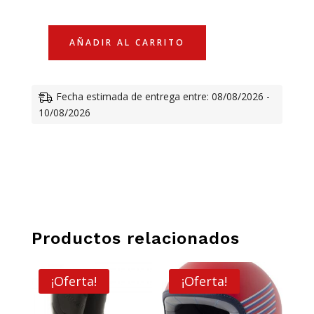
precio
precio
AÑADIR AL CARRITO
IMAN
original
actual
DUCATI
"I
era:
es:
Fecha estimada de entrega entre: 08/08/2026 -
MOTO
10/08/2026
DUCATI"
CANTIDAD
4,97 €.
3,70 €.
Productos relacionados
¡Oferta!
¡Oferta!