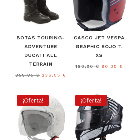
BOTAS TOURING-
CASCO JET VESPA
ADVENTURE
GRAPHIC ROJO T.
DUCATI ALL
XS
TERRAIN
El
El
180,00
€
90,00
€
precio
preci
El
El
356,05
€
236,05
€
original
actual
precio
precio
era:
es:
original
actual
180,00 €.
90,00
era:
es:
¡Oferta!
¡Oferta!
356,05 €.
236,05 €.