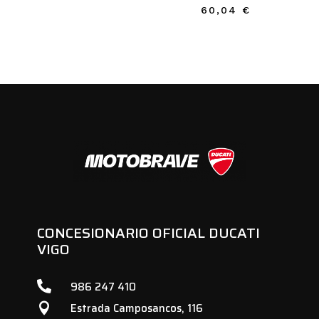
precio
precio
60,04
€
original
actual
era:
es:
97,10 €.
50,65 €.
CONCESIONARIO OFICIAL DUCATI
VIGO

986 247 410
Estrada Camposancos, 116
