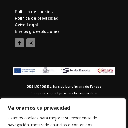
Política de cookies
Política de privacidad
Aviso Legal
Envios y devoluciones
D&S MOTOS S.L. ha sido beneficiaria de Fondos
Europeos, cuyo objetivo es la mejora de la
competitividad de las PYMES, y gracias al cual ha
puesto en marcha un Plan de Acción con el objetivo
Valoramos tu privacidad
de impulsar el uso seguro y fiable del ciberespacio y
Usamos cookies para mejorar su experiencia de
la competitividad de las pymes durante los años
navegación, mostrarle anuncios o contenidos
2024-2025. Para ello ha contado con el apoyo del