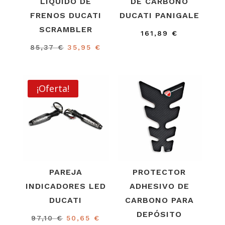
LÍQUIDO DE
DE CARBONO
FRENOS DUCATI
DUCATI PANIGALE
SCRAMBLER
161,89
€
El
El
85,37
€
35,95
€
precio
precio
original
actual
era:
es:
¡Oferta!
85,37 €.
35,95 €.
PAREJA
PROTECTOR
INDICADORES LED
ADHESIVO DE
DUCATI
CARBONO PARA
DEPÓSITO
El
El
97,10
€
50,65
€