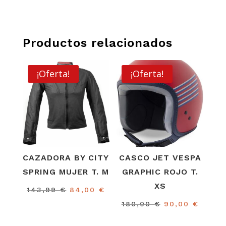
Productos relacionados
¡Oferta!
¡Oferta!
CAZADORA BY CITY
CASCO JET VESPA
SPRING MUJER T. M
GRAPHIC ROJO T.
XS
El
El
143,99
€
84,00
€
precio
precio
El
El
180,00
€
90,00
€
original
actual
precio
preci