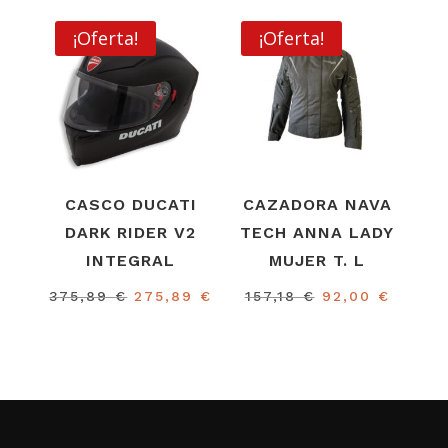
era:
es:
original
actual
143,99 €.
84,00 €.
era:
es:
¡Oferta!
¡Oferta!
180,00 €.
90,00
CASCO DUCATI
CAZADORA NAVA
DARK RIDER V2
TECH ANNA LADY
INTEGRAL
MUJER T. L
El
El
El
El
375,89
€
275,89
€
157,18
€
92,00
€
precio
precio
precio
precio
original
actual
original
actual
era:
es:
era:
es:
375,89 €.
275,89 €.
157,18 €.
92,00 