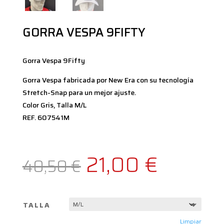
GORRA VESPA 9FIFTY
Gorra Vespa 9Fifty
Gorra Vespa fabricada por New Era con su tecnología
Stretch-Snap para un mejor ajuste.
Color Gris, Talla M/L
REF. 607541M
El
El
21,00
€
40,50
€
precio
precio
TALLA
Limpiar