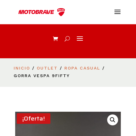
INICIO
/
OUTLET
/
ROPA CASUAL
/
GORRA VESPA 9FIFTY
¡Oferta!