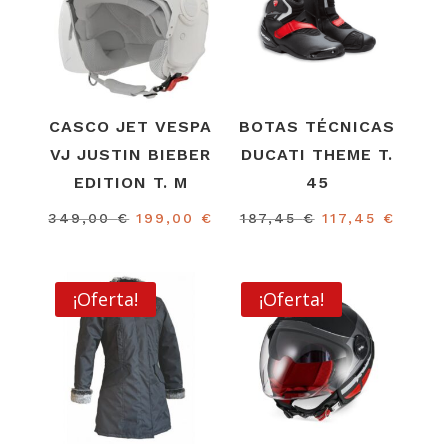
CASCO JET VESPA
BOTAS TÉCNICAS
VJ JUSTIN BIEBER
DUCATI THEME T.
EDITION T. M
45
El
El
El
El
349,00
€
199,00
€
187,45
€
117,45
€
precio
precio
precio
preci
original
actual
original
actua
era:
es:
era:
es:
¡Oferta!
¡Oferta!
349,00 €.
199,00 €.
187,45 €.
117,45