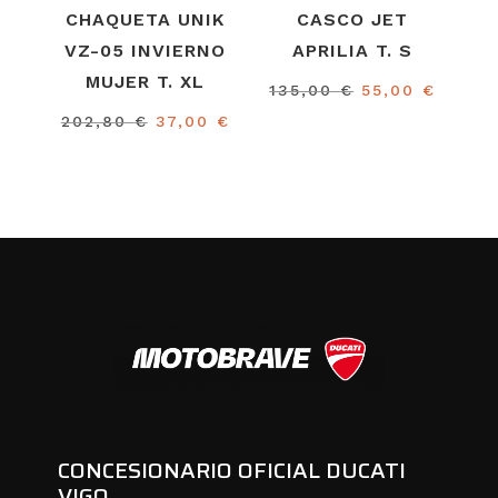
CHAQUETA UNIK
CASCO JET
VZ-05 INVIERNO
APRILIA T. S
MUJER T. XL
El
El
135,00
€
55,00
€
precio
precio
El
El
202,80
€
37,00
€
original
actual
precio
precio
era:
es:
original
actual
135,00 €.
55,00 
era:
es:
202,80 €.
37,00 €.
CONCESIONARIO OFICIAL DUCATI
VIGO