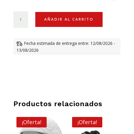
original
actual
era:
es:
GORRA
AÑADIR AL CARRITO
VESPA
9FIFTY
40,50 €.
21,00 
CANTIDAD
Fecha estimada de entrega entre: 12/08/2026 -
13/08/2026
Productos relacionados
¡Oferta!
¡Oferta!