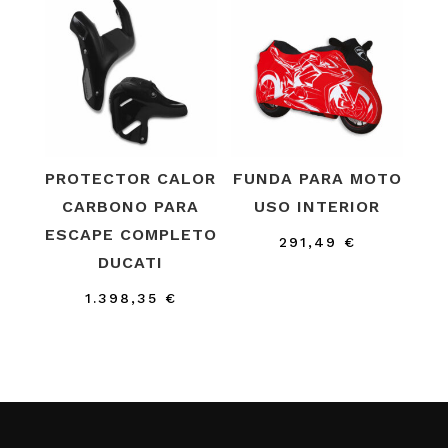
era:
es:
era:
es:
307,11 €.
239,86 €.
29,20 €.
16,91 €
PROTECTOR CALOR
FUNDA PARA MOTO
CARBONO PARA
USO INTERIOR
ESCAPE COMPLETO
291,49
€
DUCATI
1.398,35
€