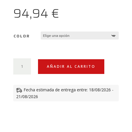
94,94
€
COLOR
DEPÓSITO
AÑADIR AL CARRITO
LÍQUIDO
DE
FRENO
Fecha estimada de entrega entre: 18/08/2026 -
DUCATI
21/08/2026
CANTIDAD