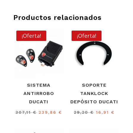
Productos relacionados
¡Oferta!
¡Oferta!
SISTEMA
SOPORTE
ANTIRROBO
TANKLOCK
DUCATI
DEPÓSITO DUCATI
El
El
El
El
307,11
€
239,86
€
29,20
€
16,91
€
precio
precio
precio
precio
original
actual
original
actual