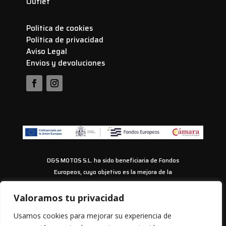
Outlet
Política de cookies
Política de privacidad
Aviso Legal
Envios y devoluciones
D&S MOTOS S.L. ha sido beneficiaria de Fondos
Europeos, cuyo objetivo es la mejora de la
competitividad de las PYMES, y gracias al cual ha
puesto en marcha un Plan de Acción con el objetivo
Valoramos tu privacidad
de impulsar el uso seguro y fiable del ciberespacio y
Usamos cookies para mejorar su experiencia de
la competitividad de las pymes durante los años