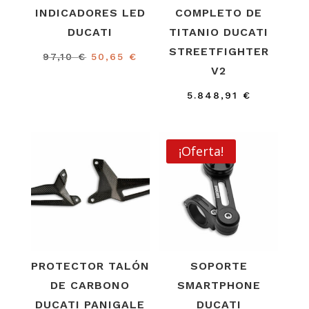
INDICADORES LED
COMPLETO DE
DUCATI
TITANIO DUCATI
STREETFIGHTER
El
El
97,10
€
50,65
€
V2
precio
precio
original
actual
5.848,91
€
era:
es:
97,10 €.
50,65 €.
¡Oferta!
PROTECTOR TALÓN
SOPORTE
DE CARBONO
SMARTPHONE
DUCATI PANIGALE
DUCATI