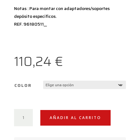
Notas :
Para montar con adaptadores/soportes
depósito específicos.
REF. 96180511__
110,24
€
COLOR
DEPÓSITO
AÑADIR AL CARRITO
LÍQUIDO
DE
EMBRAGUE