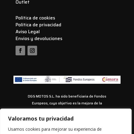
Outlet
Política de cookies
Política de privacidad
Aviso Legal
Envios y devoluciones
D&S MOTOS S.L. ha sido beneficiaria de Fondos
Europeos, cuyo objetivo es la mejora de la
competitividad de las PYMES, y gracias al cual ha
puesto en marcha un Plan de Acción con el objetivo
Valoramos tu privacidad
de impulsar el uso seguro y fiable del ciberespacio y
Usamos cookies para mejorar su experiencia de
la competitividad de las pymes durante los años