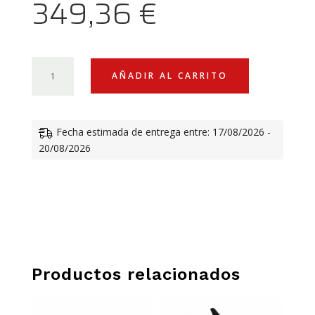
349,36
€
COVER
AÑADIR AL CARRITO
DEPÓSITO
CARBONO
DUCATI
Fecha estimada de entrega entre: 17/08/2026 -
PANIGALE
20/08/2026
CANTIDAD
Productos relacionados