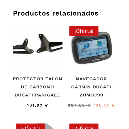
Productos relacionados
¡Oferta!
PROTECTOR TALÓN
NAVEGADOR
DE CARBONO
GARMIN DUCATI
DUCATI PANIGALE
ZUMO390
El
El
161,89
€
884,23
€
730,55
€
precio
preci
original
actua
era:
es:
¡Oferta!
¡Oferta!