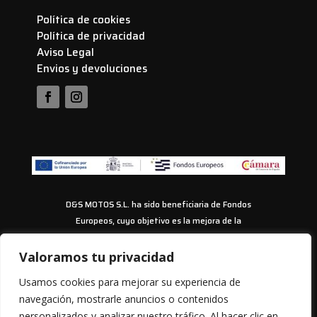
Política de cookies
Política de privacidad
Aviso Legal
Envios y devoluciones
D&S MOTOS S.L. ha sido beneficiaria de Fondos
Europeos, cuyo objetivo es la mejora de la
competitividad de las PYMES, y gracias al cual ha
puesto en marcha un Plan de Acción con el objetivo
Valoramos tu privacidad
de impulsar el uso seguro y fiable del ciberespacio y
Usamos cookies para mejorar su experiencia de
la competitividad de las pymes durante los años
navegación, mostrarle anuncios o contenidos
2024-2025. Para ello ha contado con el apoyo del
personalizados y analizar nuestro tráfico. Al hacer clic en