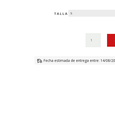
TALLA
CHAQUETA
DE
TELA
DUCATI
Fecha estimada de entrega entre: 14/08/2
TOUR
C5
CANTIDAD