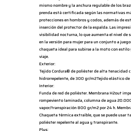
mismo nombre y la anchura regulable de los brazos
prenda está certificada según las normativas m
protecciones en hombros y codos, además de est
inserción del protector de la espalda. Las impres
visibilidad nocturna, lo que aumenta el nivel de
en la versión para mujer para un conjunto a juego 
chaqueta ideal para subirse a la moto con estilo 
viaje.
Exterior:
Tejido Cordura® de poliéster de alta tenacidad
hidrorrepelente, de 300 gr/m2Tejido elástico de
Interior:
Funda de red de poliéster. Membrana H2out impe
rompeviento laminada, columna de agua 20.000
vapor/transpiración 800 gr/m2 por 24 h. Membran
Chaqueta térmica extraíble, que se puede usar 
poliéster repelente al agua y transpirante.
Plus: