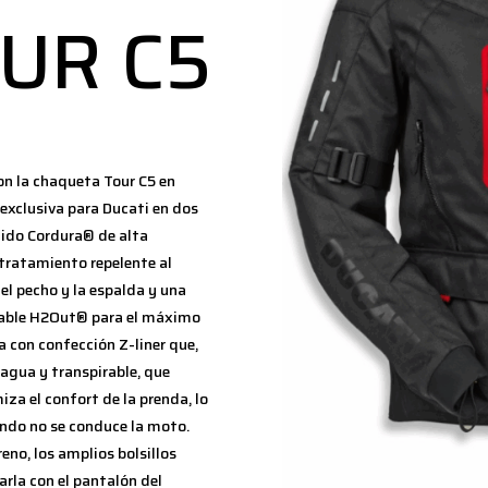
UR C5
con la chaqueta Tour C5 en
exclusiva para Ducati en dos
ejido Cordura® de alta
 tratamiento repelente al
el pecho y la espalda y una
able H2Out® para el máximo
a con confección Z-liner que,
agua y transpirable, que
za el confort de la prenda, lo
ndo no se conduce la moto.
no, los amplios bolsillos
arla con el pantalón del