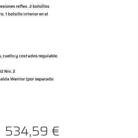
siones reflex. 2 bolsillos
 1 bolsillo interior en el
 cuello y costados regulable.
2 Niv. 2
palda Warrior (por separado
534,59
€