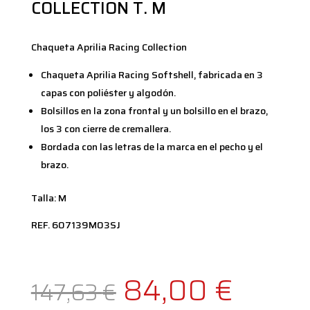
COLLECTION T. M
Chaqueta Aprilia Racing Collection
Chaqueta Aprilia Racing Softshell, fabricada en 3
capas con poliéster y algodón.
Bolsillos en la zona frontal y un bolsillo en el brazo,
los 3 con cierre de cremallera.
Bordada con las letras de la marca en el pecho y el
brazo.
Talla: M
REF. 607139M03SJ
El
El
84,00
€
147,63
€