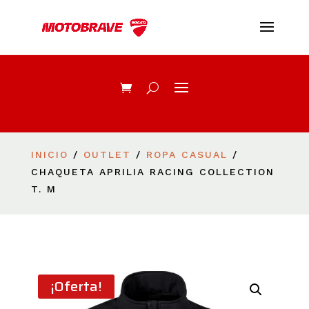
INICIO
/
OUTLET
/
ROPA CASUAL
/
CHAQUETA APRILIA RACING COLLECTION
T. M
¡Oferta!