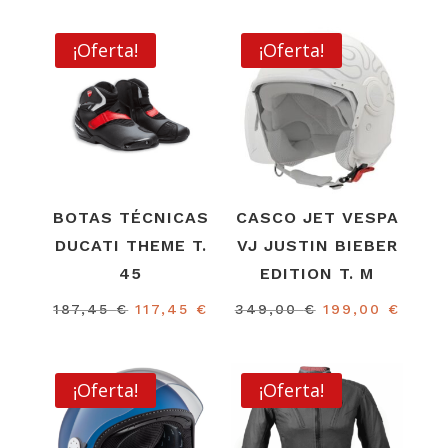
¡Oferta!
¡Oferta!
BOTAS TÉCNICAS
CASCO JET VESPA
DUCATI THEME T.
VJ JUSTIN BIEBER
45
EDITION T. M
El
El
El
El
187,45
€
117,45
€
349,00
€
199,00
€
precio
precio
precio
preci
original
actual
original
actua
era:
es:
era:
es:
¡Oferta!
¡Oferta!
187,45 €.
117,45 €.
349,00 €.
199,0