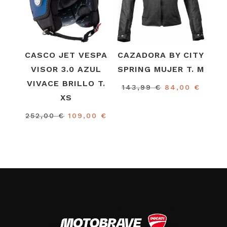
CASCO JET VESPA
CAZADORA BY CITY
VISOR 3.0 AZUL
SPRING MUJER T. M
VIVACE BRILLO T.
El
El
143,99
€
84,00
€
XS
precio
preci
original
actua
El
El
252,00
€
109,00
€
era:
es:
precio
precio
143,99 €.
84,00
original
actual
era:
es:
252,00 €.
109,00 €.