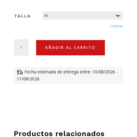
precio
preci
TALLA
original
actua
Limpiar
era:
es:
CHAQUETA
AÑADIR AL CARRITO
APRILIA
RACING
147,63 €.
84,00
COLLECTION
Fecha estimada de entrega entre: 10/08/2026 -
T.
11/08/2026
M
CANTIDAD
Productos relacionados