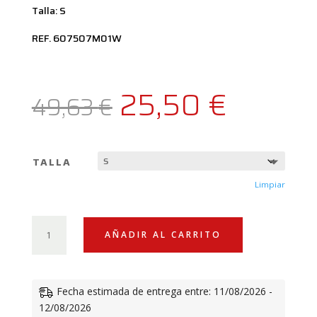
Talla: S
REF. 607507M01W
El
El
25,50
€
49,63
€
precio
precio
TALLA
original
actual
Limpiar
era:
es:
CAMISETA
AÑADIR AL CARRITO
VESPA
RACING
49,63 €.
25,50 
SIXTIES
Fecha estimada de entrega entre: 11/08/2026 -
T.
12/08/2026
S