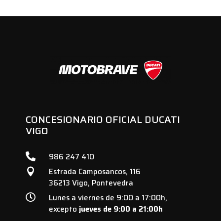
era:
es:
era:
es:
135,00 €.
55,00 €.
153,00 €.
67,88 
CONCESIONARIO OFICIAL DUCATI
VIGO

986 247 410
Estrada Camposancos, 116

36213 Vigo, Pontevedra

Lunes a viernes de 9:00 a 17:00h,
excepto
jueves de 9:00 a 21:00h