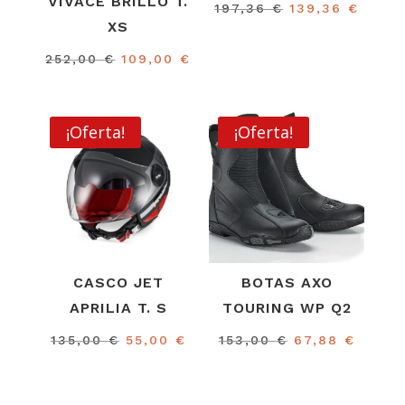
VIVACE BRILLO T.
El
El
197,36
€
139,36
€
XS
precio
preci
original
actua
El
El
252,00
€
109,00
€
era:
es:
precio
precio
197,36 €.
139,3
original
actual
era:
es:
¡Oferta!
¡Oferta!
252,00 €.
109,00 €.
CASCO JET
BOTAS AXO
APRILIA T. S
TOURING WP Q2
El
El
El
El
135,00
€
55,00
€
153,00
€
67,88
€
precio
precio
precio
precio
original
actual
original
actual