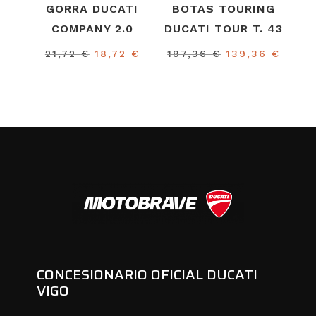
GORRA DUCATI
BOTAS TOURING
COMPANY 2.0
DUCATI TOUR T. 43
El
El
El
El
21,72
€
18,72
€
197,36
€
139,36
€
precio
precio
precio
preci
original
actual
original
actua
era:
es:
era:
es:
21,72 €.
18,72 €.
197,36 €.
139,3
CONCESIONARIO OFICIAL DUCATI
VIGO