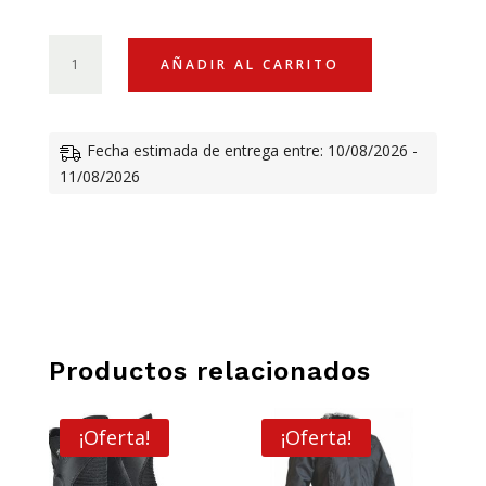
original
actual
era:
es:
CAMISETA
AÑADIR AL CARRITO
INDIAN
MOTORCYCLE
80,00 €.
52,00
RACING
Fecha estimada de entrega entre: 10/08/2026 -
TEE
11/08/2026
CANTIDAD
Productos relacionados
¡Oferta!
¡Oferta!