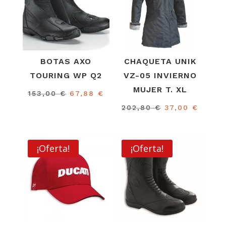
BOTAS AXO
CHAQUETA UNIK
TOURING WP Q2
VZ-05 INVIERNO
MUJER T. XL
El
El
153,00
€
67,88
€
precio
precio
El
El
202,80
€
37,00
€
original
actual
precio
preci
era:
es:
original
actual
153,00 €.
67,88 €.
era:
es:
¡Oferta!
¡Oferta!
202,80 €.
37,00 