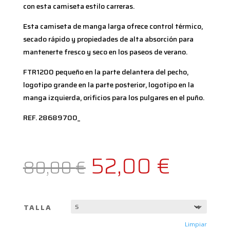
con esta camiseta estilo carreras.
Esta camiseta de manga larga ofrece control térmico,
secado rápido y propiedades de alta absorción para
mantenerte fresco y seco en los paseos de verano.
FTR1200 pequeño en la parte delantera del pecho,
logotipo grande en la parte posterior, logotipo en la
manga izquierda, orificios para los pulgares en el puño.
REF. 28689700_
El
El
52,00
€
80,00
€
precio
preci
TALLA
Limpiar