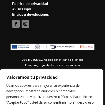
Política de privacidad
Aviso Legal
Envios y devoluciones
D&S MOTOS S.L. ha sido beneficiaria de Fondos
Europeos, cuyo objetivo es la mejora de la
competitividad de las PYMES, y gracias al cual ha
puesto en marcha un Plan de Acción con el objetivo
Valoramos tu privacidad
de impulsar el uso seguro y fiable del ciberespacio y
Usamos cookies para mejorar su experiencia de
la competitividad de las pymes durante los años
navegación, mostrarle anuncios o contenidos
2024-2025. Para ello ha contado con el apoyo del
personalizados y analizar nuestro tráfico. Al hacer clic en
Programa Pyme Cibersegura de la Cámara de
“Aceptar todo” usted da su consentimiento a nuestro uso
Comercio de Pontevedra, Vigo y Vilagarcía de Arousa.