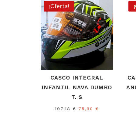
¡Oferta!
CASCO INTEGRAL
CA
INFANTIL NAVA DUMBO
AN
T. S
El
El
107,18
€
75,00
€
precio
precio
original
actual
era:
es: