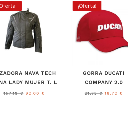
¡Oferta!
¡Oferta!
ZADORA NAVA TECH
GORRA DUCATI
NA LADY MUJER T. L
COMPANY 2.0
El
El
El
El
157,18
€
92,00
€
21,72
€
18,72
€
precio
precio
precio
p
original
actual
original
ac
era:
es:
era:
es
157,18 €.
92,00 €.
21,72 €.
18