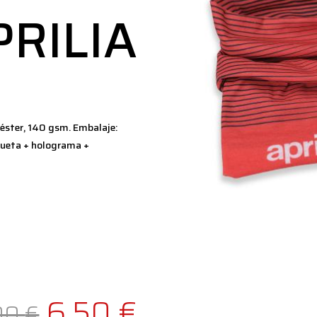
PRILIA
iéster, 140 gsm. Embalaje:
iqueta + holograma +
El
El
6,50
€
,00
€