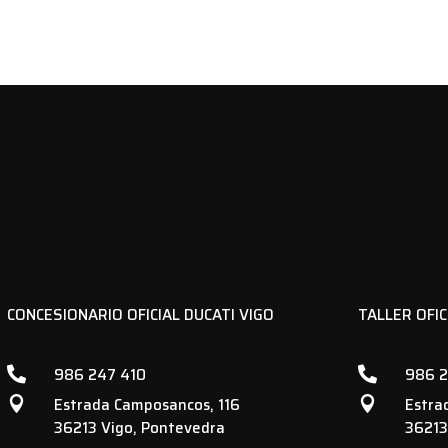
107,18 €.
75,00 €.
CONCESIONARIO OFICIAL DUCATI VIGO
TALLER OFIC
986 247 410
986 2


Estrada Camposancos, 116
Estra


36213 Vigo, Pontevedra
36213