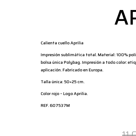
A
Calienta cuello Aprilia
Impresión sublimática total. Material: 100% pol
bolsa única Polybag. Impresión a todo color: et
aplicación. Fabricado en Europa.
Talla única: 50×25 cm.
Color rojo – Logo Aprilia.
REF. 607537M
11