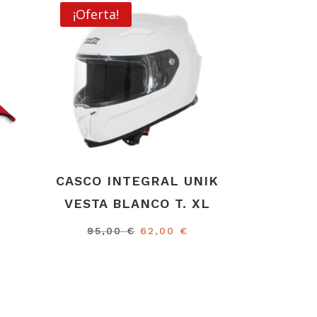
¡Oferta!
CASCO INTEGRAL UNIK
VESTA BLANCO T. XL
El
El
95,00
€
62,00
€
recio
precio
precio
tual
original
actual
:
era:
es:
,72 €.
95,00 €.
62,00 €.