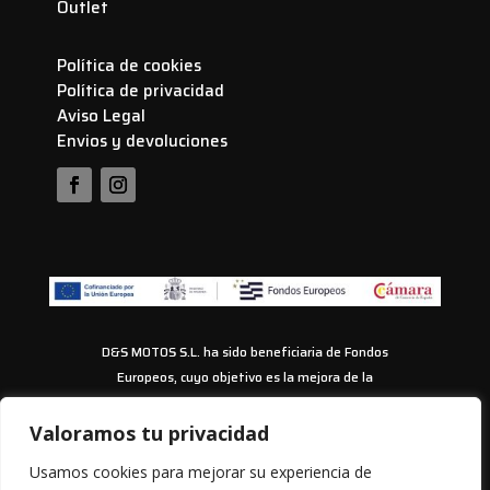
Outlet
Política de cookies
Política de privacidad
Aviso Legal
Envios y devoluciones
D&S MOTOS S.L. ha sido beneficiaria de Fondos
Europeos, cuyo objetivo es la mejora de la
competitividad de las PYMES, y gracias al cual ha
puesto en marcha un Plan de Acción con el objetivo
Valoramos tu privacidad
de impulsar el uso seguro y fiable del ciberespacio y
Usamos cookies para mejorar su experiencia de
la competitividad de las pymes durante los años