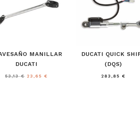
AVESAÑO MANILLAR
DUCATI QUICK SHI
DUCATI
(DQS)
El
El
53,13
€
23,65
€
283,85
€
precio
precio
original
actual
era:
es:
53,13 €.
23,65 €.