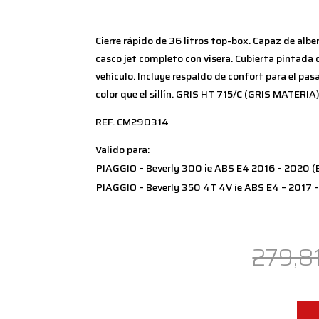
Cierre rápido de 36 litros top-box. Capaz de albe
casco jet completo con visera. Cubierta pintada 
vehículo. Incluye respaldo de confort para el pas
color que el sillín. GRIS HT 715/C (GRIS MATERIA)
REF. CM290314
Valido para:
PIAGGIO – Beverly 300 ie ABS E4 2016 – 2020 
PIAGGIO – Beverly 350 4T 4V ie ABS E4 – 2017
279,8