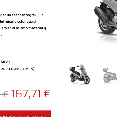
rgar un casco integral y un
del mismo color que el
ajero en el mismo material y
 .
(EMEA)
 – 2020 (APAC, EMEA)
El
El
167,71
€
1
€
precio
precio
AÑADIR AL CARRITO