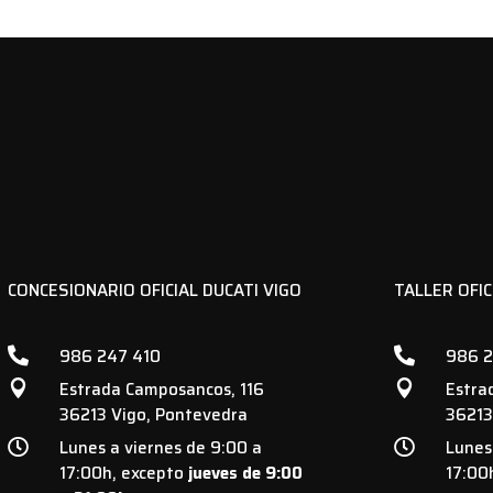
CONCESIONARIO OFICIAL DUCATI VIGO
TALLER OFIC
986 247 410
986 2


Estrada Camposancos, 116
Estra


36213 Vigo, Pontevedra
36213
Lunes a viernes de 9:00 a
Lunes


17:00h, excepto
jueves de 9:00
17:00