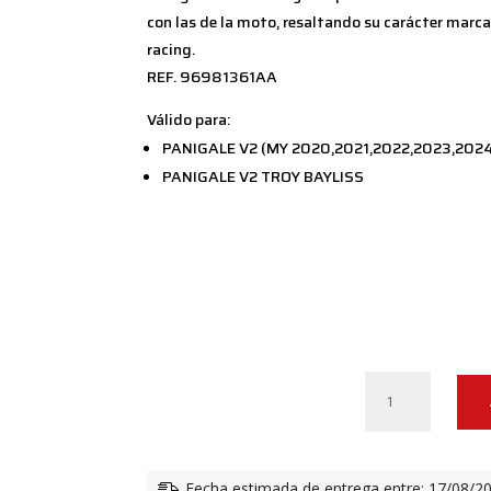
con las de la moto, resaltando su carácter mar
racing.
REF. 96981361AA
Válido para:
PANIGALE V2 (MY 2020,2021,2022,2023,202
PANIGALE V2 TROY BAYLISS
ALETA
PROTECCIÓN
DE
CADENA
Fecha estimada de entrega entre: 17/08/2