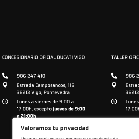
CONCESIONARIO OFICIAL DUCATI VIGO
TALLER OFIC
986 247 410
986 2


Estrada Camposancos, 116
Estra


36213 Vigo, Pontevedra
36213
Lunes a viernes de 9:00 a
Lunes


17:00h, excepto
jueves de 9:00
17:00
a 21:00h
Valoramos tu privacidad
Usamos cookies para mejorar su experiencia de