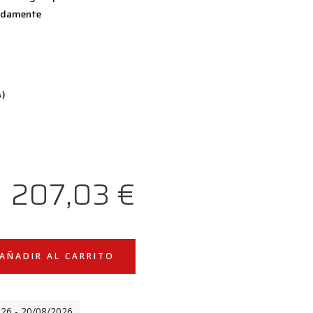
cadamente
4)
207,03
€
AÑADIR AL CARRITO
026 - 20/08/2026