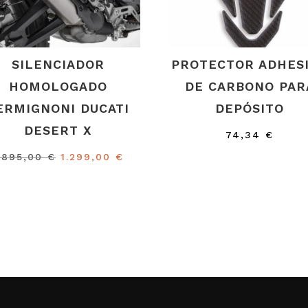
SILENCIADOR
PROTECTOR ADHES
HOMOLOGADO
DE CARBONO PAR
ERMIGNONI DUCATI
DEPÓSITO
DESERT X
74,34
€
El
El
.895,00
€
1.299,00
€
precio
precio
original
actual
era:
es:
1.895,00 €.
1.299,00 €.