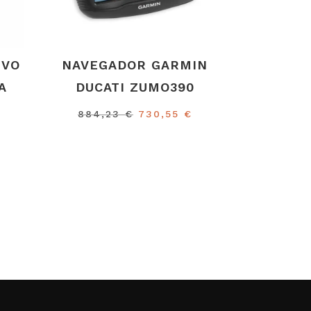
IVO
NAVEGADOR GARMIN
A
DUCATI ZUMO390
El
El
884,23
€
730,55
€
precio
precio
original
actual
era:
es:
884,23 €.
730,55 €.