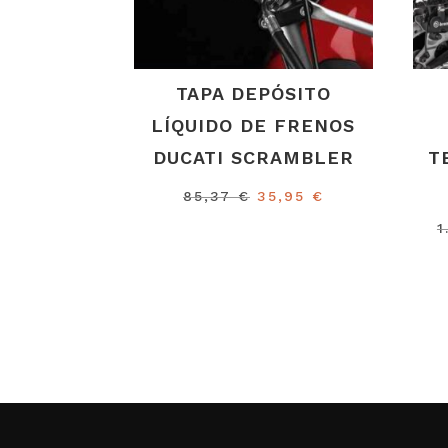
TAPA DEPÓSITO
LÍQUIDO DE FRENOS
DUCATI SCRAMBLER
T
El
El
85,37
€
35,95
€
precio
precio
1
original
actual
era:
es:
85,37 €.
35,95 €.