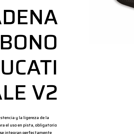
ADENA
RBONO
UCATI
LE V2
stencia y la ligereza de la
ra el uso en pista, obligatorio
s se integran perfectamente