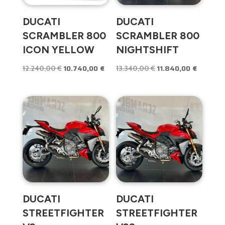
DUCATI
DUCATI
SCRAMBLER 800
SCRAMBLER 800
ICON YELLOW
NIGHTSHIFT
10.740,00
€
11.840,00
€
El
El
El
El
12.240,00
€
13.340,00
€
precio
precio
precio
precio
original
actual
original
actual
era:
es:
era:
es:
12.240,00 €.
10.740,00 €.
13.340,00 €.
11.840,0
DUCATI
DUCATI
STREETFIGHTER
STREETFIGHTER