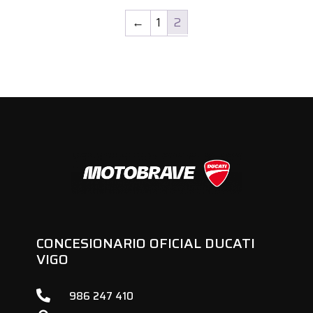
←
1
2
CONCESIONARIO OFICIAL DUCATI
VIGO

986 247 410