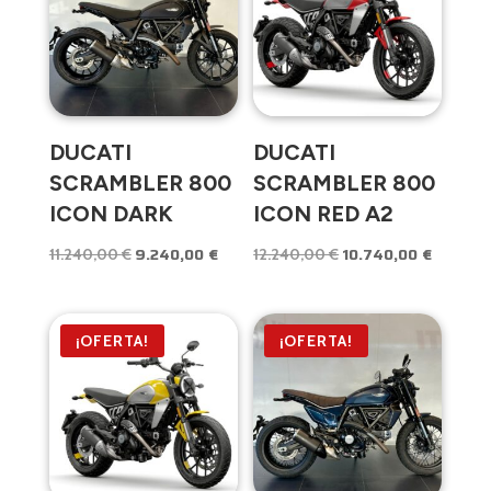
DUCATI
DUCATI
SCRAMBLER 800
SCRAMBLER 800
ICON DARK
ICON RED A2
9.240,00
€
10.740,00
€
El
El
El
El
11.240,00
€
12.240,00
€
precio
precio
precio
precio
original
actual
original
actual
era:
es:
era:
es:
¡OFERTA!
¡OFERTA!
11.240,00 €.
9.240,00 €.
12.240,00 €.
10.740,0