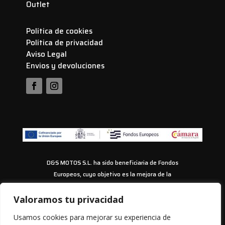
Outlet
Política de cookies
Política de privacidad
Aviso Legal
Envios y devoluciones
D&S MOTOS S.L. ha sido beneficiaria de Fondos
Europeos, cuyo objetivo es la mejora de la
competitividad de las PYMES, y gracias al cual ha
puesto en marcha un Plan de Acción con el objetivo
Valoramos tu privacidad
de impulsar el uso seguro y fiable del ciberespacio y
Usamos cookies para mejorar su experiencia de
la competitividad de las pymes durante los años