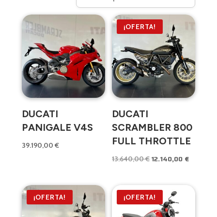
¡OFERTA!
DUCATI
DUCATI
PANIGALE V4S
SCRAMBLER 800
FULL THROTTLE
39.190,00
€
12.140,00
€
El
El
13.640,00
€
precio
precio
original
actual
era:
es:
¡OFERTA!
¡OFERTA!
13.640,00 €.
12.140,00