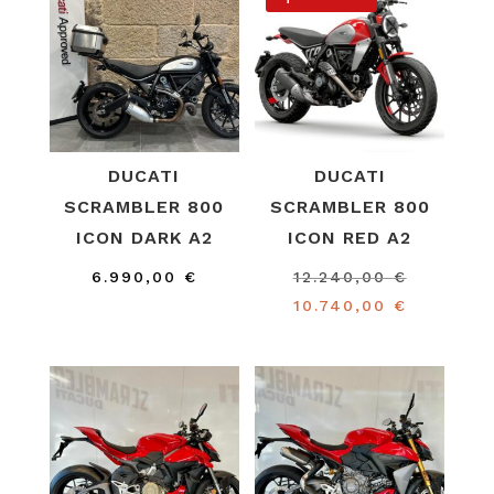
DUCATI
DUCATI
SCRAMBLER 800
SCRAMBLER 800
ICON DARK A2
ICON RED A2
El
6.990,00
€
12.240,00
€
precio
El
10.740,00
€
original
precio
era:
actual
12.240,0
es:
10.740,0