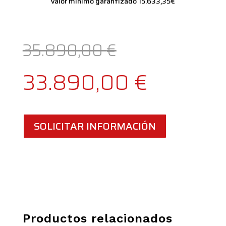
Valor mínimo garantizado 15.633,35€
El
35.890,00
€
precio
El
33.890,00
€
original
precio
SOLICITAR INFORMACIÓN
era:
actual
35.890,00 
es:
33.890,
Productos relacionados