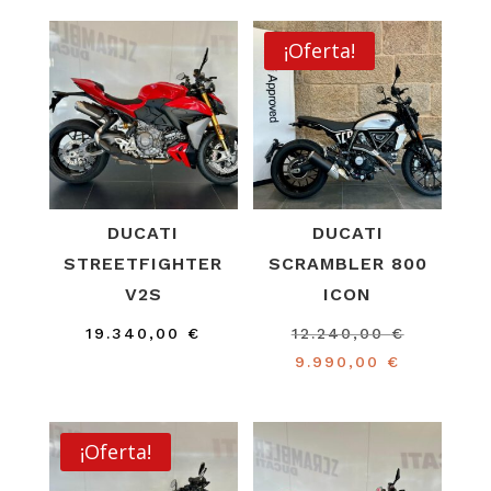
¡Oferta!
DUCATI
DUCATI
STREETFIGHTER
SCRAMBLER 800
V2S
ICON
El
19.340,00
€
12.240,00
€
El
precio
9.990,00
€
precio
original
actual
era:
es:
12.240,0
¡Oferta!
9.990,00 