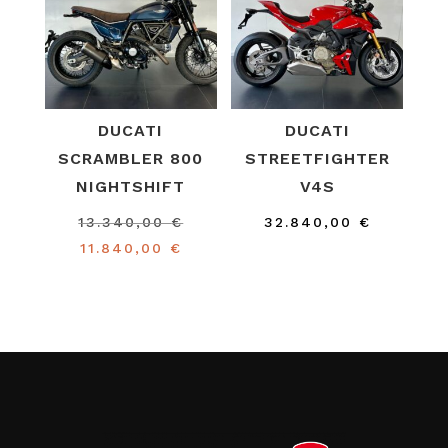
DUCATI
DUCATI
SCRAMBLER 800
STREETFIGHTER
NIGHTSHIFT
V4S
El
13.340,00
€
32.840,00
€
El
precio
11.840,00
€
precio
original
actual
era:
es:
13.340,00 €.
11.840,00 €.